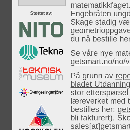
matematikkfaget.
Engebråten ungd
Støttet av:
Skage stadig vær
geometrioppgaven
du nå bestille her
Se våre nye mat
getsmart.no/no/v
På grunn av
repo
bladet Utdannin
stor etterspørse
læreverket med t
bestilles her;
get
bli fakturert). S
sales[at]getsmart