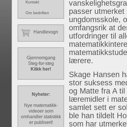
vanskelighetsgr
Kontakt
passer utmerket t
Om bedriften
ungdomsskole, o
omfangsrik at den
Handlevogn
utfordringer til al
matematikkintere
matematikkstude
Gjennomgang
lærere.
Steg-for-steg
Klikk her!
Skage Hansen har
stor suksess me
og Matte fra A til
Nyheter:
læremidler i mat
Nye matematikk-
samlet sett er so
videoer som
ble han tildelt H
omhandler statistikk
som har utmerket
er publisert!