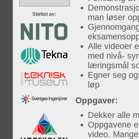
Demonstrasjo
Støttet av:
man løser op
Gjennomgang o
eksamensopp
Alle videoer 
med nivå- symb
læringsmål s
Egner seg ogs
løp
Oppgaver:
Dekker alle m
Oppgavene er 
video. Mange