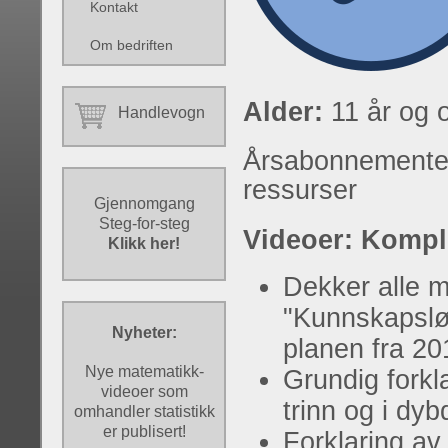
Kontakt
Om bedriften
Alder:
11 år og 
Handlevogn
Årsabonnementet g
ressurser
Gjennomgang
Steg-for-steg
Videoer: Kompl
Klikk her!
Dekker alle m
"Kunnskapsløf
Nyheter:
planen fra 20
Nye matematikk-
Grundig forkla
videoer som
trinn og i dy
omhandler statistikk
er publisert!
Forklaring av