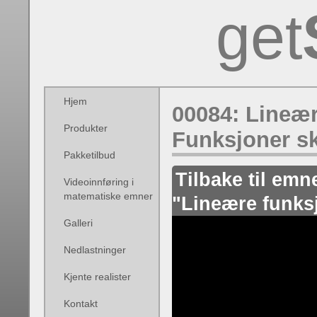
get
Hjem
00084: Lineær
Produkter
Funksjoner sk
Pakketilbud
Tilbake til emn
Videoinnføring i
matematiske emner
"Lineære funks
Galleri
Nedlastninger
Kjente realister
Kontakt