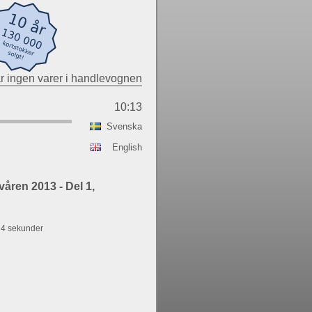
r ingen varer i handlevognen
10:13
Svenska
English
åren 2013 - Del 1,
g 4 sekunder