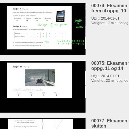
00074: Eksamen v
frem til oppg. 10
Utgitt: 2014-01-01
Varighet: 17 minutter o
00075: Eksamen v
oppg. 11 og 14
Utgitt: 2014-01-01
Varighet: 23 minutter o
00077: Eksamen v
slutten