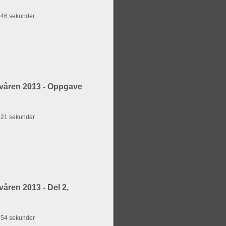
g 46 sekunder
våren 2013 - Oppgave
g 21 sekunder
åren 2013 - Del 2,
g 54 sekunder