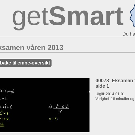
get
Smart
Du ha
ksamen våren 2013
lbake til emne-oversikt
00073: Eksamen v
side 1
Utgitt: 2014-01-01
Varighet: 18 minutter o