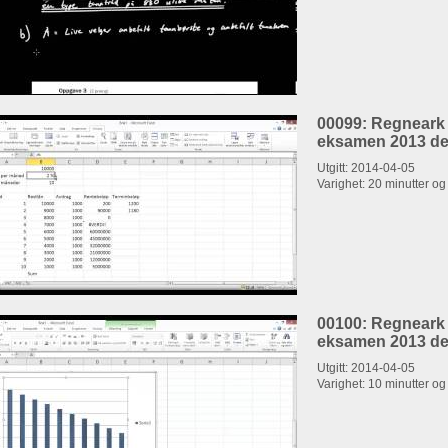
00099: Regneark
eksamen 2013 del
Utgitt: 2014-04-05
Varighet: 20 minutter o
00100: Regneark
eksamen 2013 del
Utgitt: 2014-04-05
Varighet: 10 minutter o