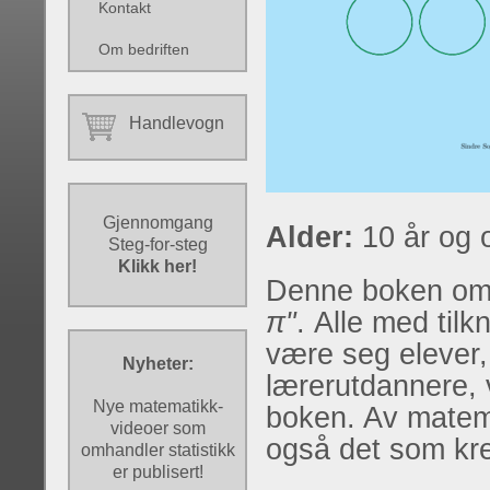
Kontakt
Om bedriften
Handlevogn
Gjennomgang
Alder:
10 år og 
Steg-for-steg
Klikk her!
Denne boken om
π"
. Alle med tilkn
være seg elever, 
Nyheter:
lærerutdannere, 
Nye matematikk-
boken. Av matem
videoer som
også det som kr
omhandler statistikk
er publisert!