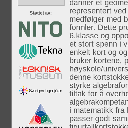
danner et geomet
representert ved 
Støttet av:
medfølger med bå
formler. Dette pr
6.klasse og oppo
et stort spenn i 
enkelt kort og 
bruker kortene, 
høyskole/universi
denne kortstokk
styrke algebrafo
tiltak for å over
algebrakompetans
i matematikk fra
passer godt sam
figurtallkortstokke