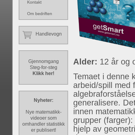
Kontakt
Om bedriften
Handlevogn
Alder:
12 år og 
Gjennomgang
Steg-for-steg
Klikk her!
Temaet i denne ko
arbeid/spill med f
algebraforståels
Nyheter:
generalisere. Det
innen matematikkf
Nye matematikk-
videoer som
grupper (farger):
omhandler statistikk
hjelp av geomet
er publisert!