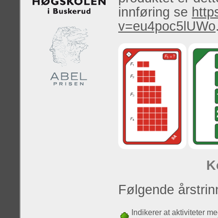
innføring se
http
v=eu4poc5lUWo
K
Følgende årstrinn
Indikerer at aktiviteter m