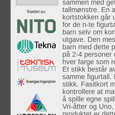
sammen med getS
tallmønstre. En 
Støttet av:
kortstokken går u
for de n-te figur
barn selv om kor
utgave. Den mest
barn med dette pr
på 2-4 personer o
hver farge som r
Et stikk består a
samme figurtall. 
stikk. Fasitkort 
kontrollere at man
å spille egne sp
Vri-åtter og Uno
produktet er det