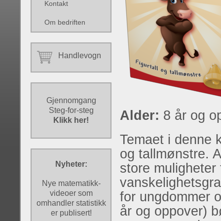
Kontakt
Om bedriften
Handlevogn
Gjennomgang
Steg-for-steg
Alder:
8 år og o
Klikk her!
Temaet i denne ko
og tallmønstre. A
Nyheter:
store muligheter f
vanskelighetsgra
Nye matematikk-
videoer som
for ungdommer og
omhandler statistikk
år og oppover) b
er publisert!