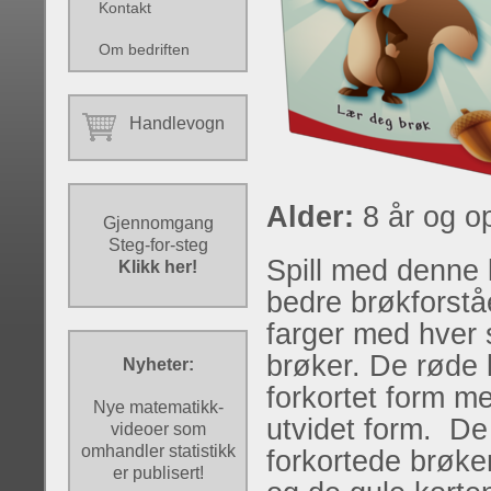
Kontakt
Om bedriften
Handlevogn
Alder:
8 år og o
Gjennomgang
Steg-for-steg
Spill med denne 
Klikk her!
bedre brøkforståe
farger med hver 
brøker. De røde 
Nyheter:
forkortet form m
Nye matematikk-
utvidet form. De
videoer som
omhandler statistikk
forkortede brøk
er publisert!