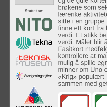
og de gule korten
brøkene som sek
Støttet av:
lærerike aktivite
sitte i en grupp
finne ett kort f
verdi. Et stikk b
verdi. Målet blir 
Fasitkort medfølg
kontrollere at ma
mulig å spille e
minner om Uno og V
«Krig» populært.
sammen med getS