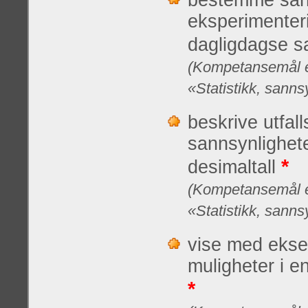
bestemme san
eksperimenteri
dagligdagse s
(Kompetansemål et
«Statistikk, sanns
beskrive utfal
sannsynlighet
*
desimaltall
(Kompetansemål et
«Statistikk, sanns
vise med ekse
muligheter i e
*