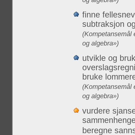
og algebra»)
finne fellesne
subtraksjon og
(Kompetansemål et
og algebra»)
utvikle og bru
overslagsregni
bruke lommere
(Kompetansemål et
og algebra»)
vurdere sjanse
sammenhenger,
beregne sannsy