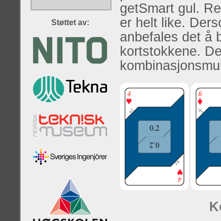
getSmart gul. Re
er helt like. Der
Støttet av:
anbefales det å 
kortstokkene. Det
kombinasjonsmulig
K