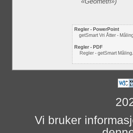
«Geometri»)
Regler - PowerPoint
getSmart Vri Åtter - Måli
Regler - PDF
Regler - getSmart Måling
20
Vi bruker informas
denne