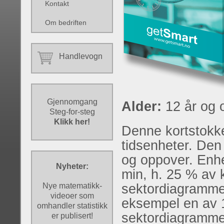
Kontakt
Om bedriften
Handlevogn
Gjennomgang
Alder:
12 år og 
Steg-for-steg
Klikk her!
Denne kortstokk
tidsenheter. Den 
og oppover. Enh
Nyheter:
min, h. 25 % av 
Nye matematikk-
sektordiagrammer
videoer som
eksempel en av 1
omhandler statistikk
sektordiagrammet 
er publisert!