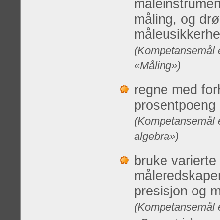
måleinstrumen
måling, og drø
måleusikkerhe
(Kompetansemål et
«Måling»)
regne med forh
prosentpoeng 
(Kompetansemål e
algebra»)
bruke variert
måleredskaper
presisjon og 
(Kompetansemål e