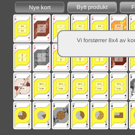
Bytt produkt
F
Nye kort
Vi forstørrer 8x4 av kor