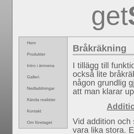
get
Hem
Bråkräkning
Produkter
I tillägg till fun
Intro i ämnena
också lite bråkrä
Galleri
någon grundlig 
Nedladdningar
att man klarar u
Kända realister
Additi
Kontakt
Vid addition och
Om företaget
vara lika stora. E