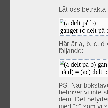
Låt oss betrakta 
Här är a, b, c, d 
följande:
PS. När bokstäve
behöver vi inte s
dem. Det betyder 
med "c" som vi s