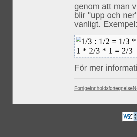
genom att man vä
blir "upp och ner
vanligt. Exempel
För mer informat
Forrige
Innholdsfortegnelse
N