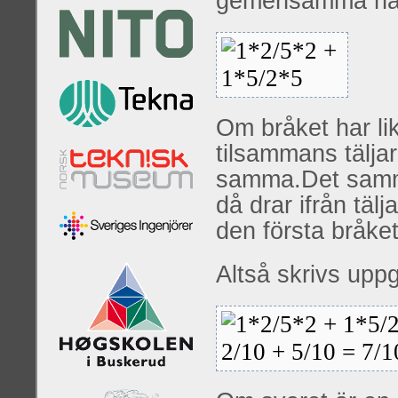
gemensamma nämn
Om bråket har li
tilsammans tälja
samma.Det samma 
då drar ifrån tälja
den första bråket
Altså skrivs uppg