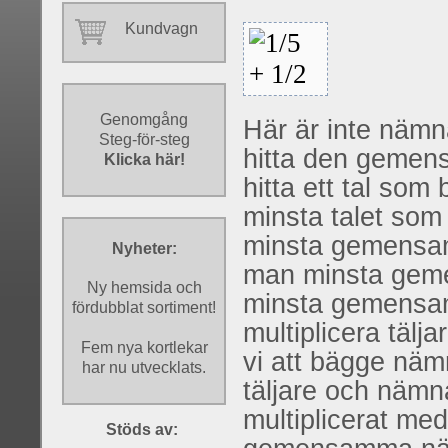
Kundvagn
Genomgång
Här är inte nämn
Steg-för-steg
hitta den gemen
Klicka här!
hitta ett tal so
minsta talet som
minsta gemensam
Nyheter:
man minsta geme
Ny hemsida och
minsta gemensam
fördubblat sortiment!
multiplicera täl
Fem nya kortlekar
vi att bägge nämn
har nu utvecklats.
täljare och nämn
multiplicerat med 
Stöds av: