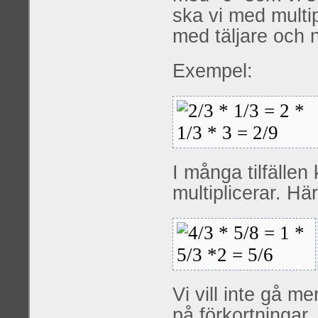
ska vi med multip
med täljare och
Exempel:
I många tilfälle
multiplicerar. Hä
Vi vill inte gå m
på förkortningar, 